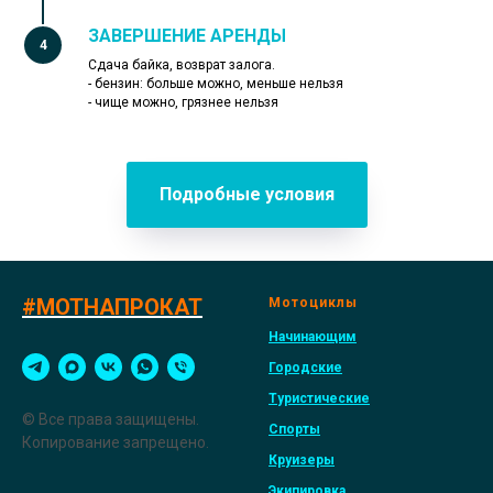
ЗАВЕРШЕНИЕ АРЕНДЫ
Сдача байка, возврат залога.
- бензин: больше можно, меньше нельзя
- чище можно, грязнее нельзя
Подробные условия
#МОТНАПРОКАТ
Мотоциклы
Начинающим
Городские
Туристические
© Все права защищены.
Спорты
Копирование запрещено.
Круизеры
Экипировка